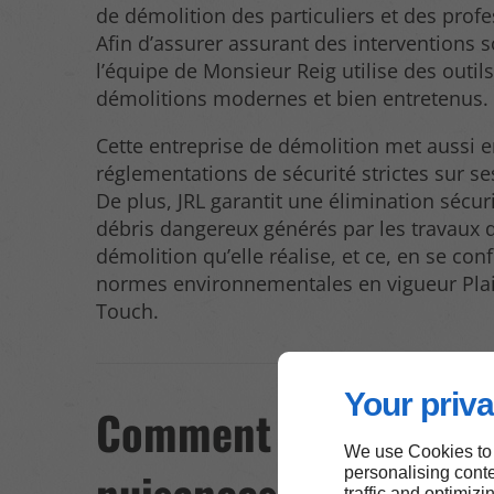
de démolition des particuliers et des profe
Afin d’assurer assurant des interventions 
l’équipe de Monsieur Reig utilise des outil
démolitions modernes et bien entretenus.
Cette entreprise de démolition met aussi e
réglementations de sécurité strictes sur se
De plus, JRL garantit une élimination sécur
débris dangereux générés par les travaux 
démolition qu’elle réalise, et ce, en se co
normes environnementales en vigueur Pla
Touch.
Your priva
Comment gérer les
We use Cookies to
personalising conte
traffic and optimizi