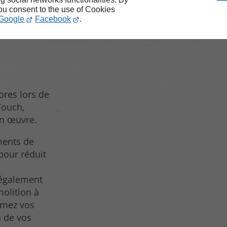
s de
you consent to the use of Cookies
tion à
Google
Facebook
.
ores lors de
Touch,
en œuvre.
ments de
our réduit
 également
olition à
ormez vos
n de vos