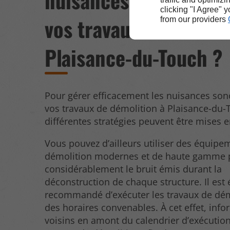
nuisances sonores lor
clicking "I Agree" 
vos travaux de démoli
from our providers
Plaisance-du-Touch ?
Pour gérer efficacement les nuisances son
vos travaux de démolition à Plaisance-du-
différentes stratégies peuvent être mises 
Vous pouvez d’ailleurs utiliser des équipe
démolition modernes et de haute gamme p
considérablement le bruit émis durant la
déconstruction de chaque structure. Il est
recommandé d’exécuter les travaux de dém
des horaires convenables. À cet effet, inf
voisins en amont du calendrier d’exécutio