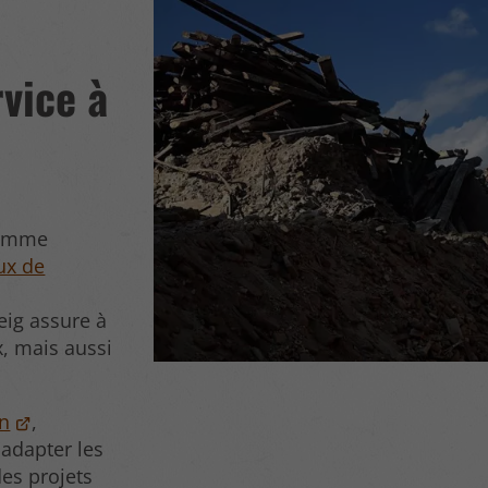
rvice à
comme
aux de
eig assure à
x, mais aussi
on
,
 adapter les
des projets