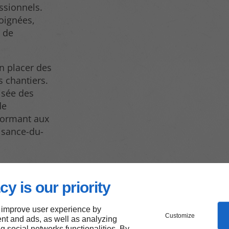
ssionnels.
soignées,
s de
n placer des
s chantiers.
isée des
de
nformant aux
isance-du-
cy is our priority
 improve user experience by
Customize
nt and ads, as well as analyzing
ng social networks functionalities. By