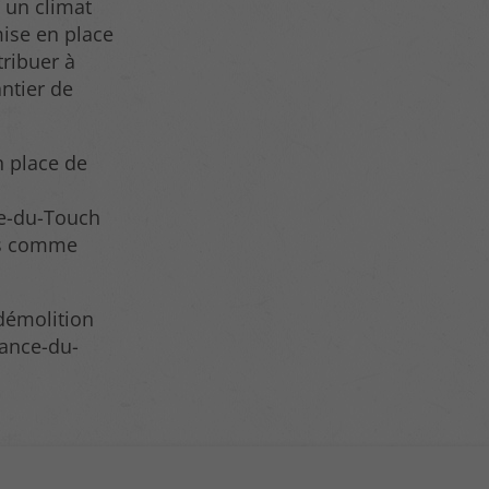
 un climat
mise en place
tribuer à
antier de
n place de
e-du-Touch
iés comme
 démolition
sance-du-