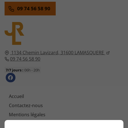
09 74 56 58 90
1134 Chemin Lavizard,
31600
LAMASQUERE
09 74 56 58 90
7/7 jours :
06h - 20h
Accueil
Contactez-nous
Mentions légales
Plan du site