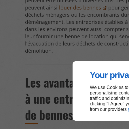
peuvent être utilisées à diverses fins. Les p
peuvent ainsi
louer des bennes
pour gér
déchets ménagers ou les encombrants dur
déménagement. Les entreprises établies à
dans les environs peuvent aussi compter s
leur fournir une benne de location qui serv
l’évacuation de leurs déchets de construct
démolition.
Your priva
Les avantages de fair
We use Cookies to
à une entreprise de l
personalising conte
traffic and optimizi
clicking "I Agree" 
de bennes à Muret
from our providers