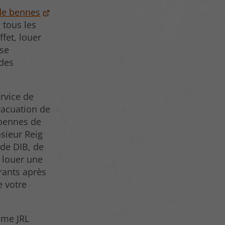
 de bennes
 tous les
ffet, louer
ise
 des
ervice de
vacuation de
s bennes de
sieur Reig
 de DIB, de
 louer une
ants après
e votre
mme JRL