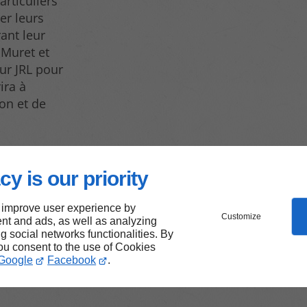
articuliers
er leurs
ant leur
 Muret et
ur JRL pour
ira à
ion et de
cy is our priority
e appel
 improve user experience by
Customize
ocation
nt and ads, as well as analyzing
ng social networks functionalities. By
you consent to the use of Cookies
Google
Facebook
.