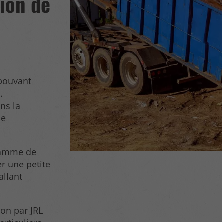
tion de
ouvant
.
ns la
de
 gamme de
r une petite
allant
on par JRL