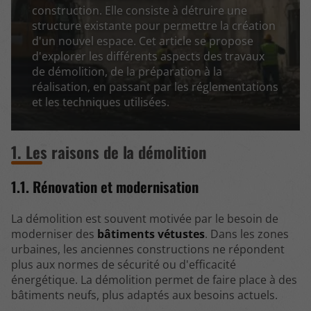
construction. Elle consiste à détruire une
structure existante pour permettre la création
d'un nouvel espace. Cet article se propose
d'explorer les différents aspects des travaux
de démolition, de la préparation à la
réalisation, en passant par les réglementations
et les techniques utilisées.
1. Les raisons de la démolition
1.1. Rénovation et modernisation
La démolition est souvent motivée par le besoin de
moderniser des
bâtiments vétustes
. Dans les zones
urbaines, les anciennes constructions ne répondent
plus aux normes de sécurité ou d'efficacité
énergétique. La démolition permet de faire place à des
bâtiments neufs, plus adaptés aux besoins actuels.