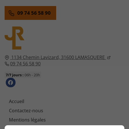
09 74 56 58 90
1134 Chemin Lavizard,
31600
LAMASQUERE
09 74 56 58 90
7/7 jours :
06h - 20h
Accueil
Contactez-nous
Mentions légales
Plan du site