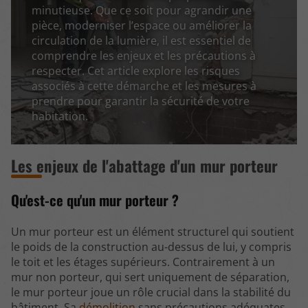
minutieuse. Que ce soit pour agrandir une
pièce, moderniser l’espace ou améliorer la
circulation de la lumière, il est essentiel de
comprendre les enjeux et les précautions à
respecter. Cet article explore les risques
associés à cette démarche et les mesures à
prendre pour garantir la sécurité de votre
habitation.
Les enjeux de l'abattage d'un mur porteur
Qu'est-ce qu'un mur porteur ?
Un mur porteur est un élément structurel qui soutient
le poids de la construction au-dessus de lui, y compris
le toit et les étages supérieurs. Contrairement à un
mur non porteur, qui sert uniquement de séparation,
le mur porteur joue un rôle crucial dans la stabilité du
bâtiment. Sa
démolition
sans précautions adéquates