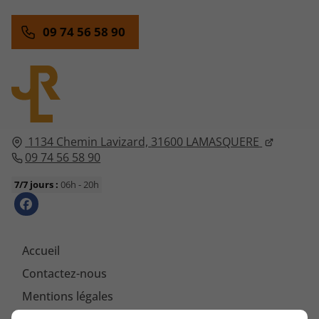
09 74 56 58 90
1134 Chemin Lavizard,
31600
LAMASQUERE
09 74 56 58 90
7/7 jours :
06h - 20h
Accueil
Contactez-nous
Mentions légales
Plan du site